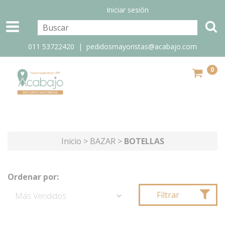
Iniciar sesión
011 53722420 |
pedidosmayoristas@acabajo.com
0
Inicio
>
BAZAR
>
BOTELLAS
Ordenar por:
Filtrar