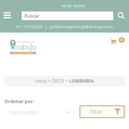
Iniciar sesión
011 53722420 |
pedidosmayoristas@acabajo.com
0
Inicio
>
DECO
>
LUMNARIA
Ordenar por:
Filtrar