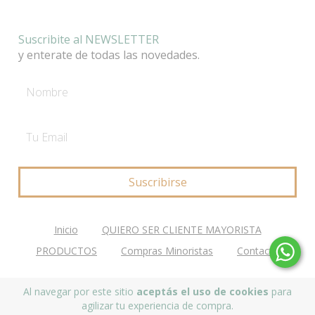
Suscribite al NEWSLETTER
y enterate de todas las novedades.
Inicio
QUIERO SER CLIENTE MAYORISTA
PRODUCTOS
Compras Minoristas
Contacto
Al navegar por este sitio
aceptás el uso de cookies
para
Copyright ACABAJO DECO - 2026. Todos los derechos reservados.
agilizar tu experiencia de compra.
Defensa de las y los consumidores. Para reclamos
ingrese aquí